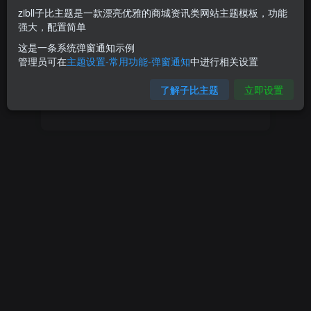
zibll子比主题是一款漂亮优雅的商城资讯类网站主题模板，功能
设置新密码
强大，配置简单
这是一条系统弹窗通知示例
重复密码
管理员可在
主题设置-常用功能-弹窗通知
中进行相关设置
了解子比主题
立即设置
确认提交