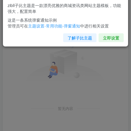
zibll子比主题是一款漂亮优雅的商城资讯类网站主题模板，功能
强大，配置简单
发布
收藏
排序
0
0
这是一条系统弹窗通知示例
管理员可在
主题设置-常用功能-弹窗通知
中进行相关设置
了解子比主题
立即设置
暂无内容