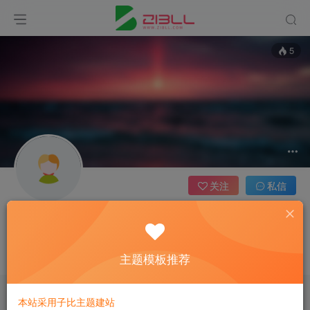
5
关注
私信
admin
管理员
主题模板推荐
这家伙很懒，什么都没有写...
本站采用子比主题建站
文章
1
收藏
0
评论
0
版块
0
帖子
0
粉丝
0