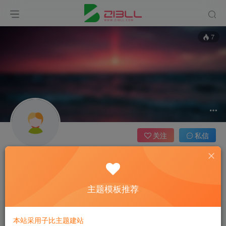
7
关注
私信
admin
管理员
主题模板推荐
这家伙很懒，什么都没有写...
本站采用子比主题建站
文章
1
收藏
0
评论
0
版块
0
帖子
0
粉丝
0