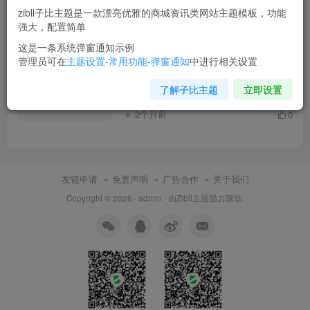
zibll子比主题是一款漂亮优雅的商城资讯类网站主题模板，功能
强大，配置简单
发布
排序
1
这是一条系统弹窗通知示例
管理员可在
主题设置-常用功能-弹窗通知
中进行相关设置
世界，您好！
了解子比主题
立即设置
未分类
2个月前
0
友链申请
免责声明
广告合作
关于我们
Copyright © 2026 ·
admin
· 由
Zibll主题
强力驱动.