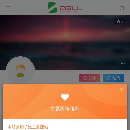
5
关注
私信
admin
管理员
主题模板推荐
这家伙很懒，什么都没有写...
本站采用子比主题建站
文章
1
收藏
0
评论
0
版块
0
帖子
0
粉丝
0