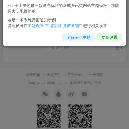
zibll子比主题是一款漂亮优雅的商城资讯类网站主题模板，功能
强大，配置简单
发布
排序
1
这是一条系统弹窗通知示例
管理员可在
主题设置-常用功能-弹窗通知
中进行相关设置
世界，您好！
了解子比主题
立即设置
未分类
2个月前
0
友链申请
免责声明
广告合作
关于我们
Copyright © 2026 ·
admin
· 由
Zibll主题
强力驱动.