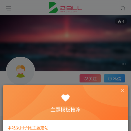
4
关注
私信
admin
管理员
主题模板推荐
这家伙很懒，什么都没有写...
本站采用子比主题建站
文章
1
收藏
0
评论
0
版块
0
帖子
0
粉丝
0