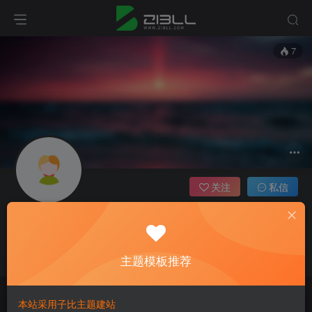
7
关注
私信
admin
管理员
主题模板推荐
这家伙很懒，什么都没有写...
本站采用子比主题建站
文章
1
收藏
0
评论
0
版块
0
帖子
0
粉丝
0