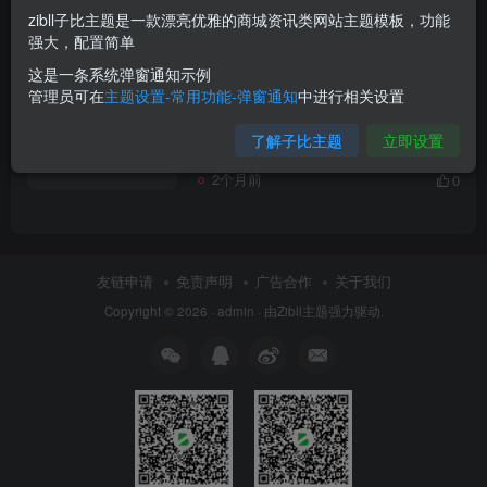
zibll子比主题是一款漂亮优雅的商城资讯类网站主题模板，功能
强大，配置简单
发布
排序
1
这是一条系统弹窗通知示例
管理员可在
主题设置-常用功能-弹窗通知
中进行相关设置
世界，您好！
了解子比主题
立即设置
未分类
2个月前
0
友链申请
免责声明
广告合作
关于我们
Copyright © 2026 ·
admin
· 由
Zibll主题
强力驱动.